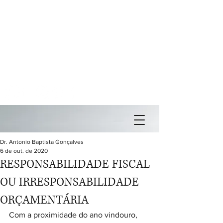
Av. Paulista, 2073 - Ed. Horsa II - conj. 1002
Cerqueira Cesar - São Paulo - SP
Tel: ( +55 11 )
3266-7334
/
3251-2635
/
9-8447-8447
Assessoria de Imprensa -
Cel: (
+55 11) 99742-5120
Email:
antonio@antoniogoncalves.com
Dr. Antonio Baptista Gonçalves
6 de out. de 2020
RESPONSABILIDADE FISCAL
OU IRRESPONSABILIDADE
ORÇAMENTÁRIA
Com a proximidade do ano vindouro, 