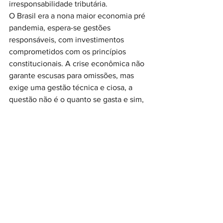
irresponsabilidade tributária.
O Brasil era a nona maior economia pré 
pandemia, espera-se gestões 
responsáveis, com investimentos 
comprometidos com os princípios 
constitucionais. A crise econômica não 
garante escusas para omissões, mas 
exige uma gestão técnica e ciosa, a 
questão não é o quanto se gasta e sim, 
como se gasta, e nesse quesito o 
dispêndio tem sido exacerbado em 
áreas cujos os resultados são pífios para 
a população brasileira. Neste momento 
não se precisa de um líder que invista 
em obras e se esquive de processos 
que possam macular seu futuro político, 
mas sim, em ações que garantam a 
viabilidade econômica, política e social 
do país, a população brasileira agradece.