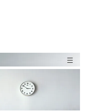
Av. Paulista, 2073 - Ed. Horsa II - conj. 1002
Cerqueira Cesar - São Paulo - SP
Tel: ( +55 11 )
3266-7334
/
3251-2635
/
9-8447-8447
Assessoria de Imprensa -
Cel: (
+55 11) 99742-5120
Email:
antonio@antoniogoncalves.com