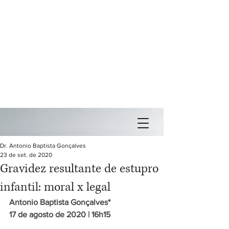
Av. Paulista, 2073 - Ed. Horsa II - conj. 1002
Cerqueira Cesar - São Paulo - SP
Tel: ( +55 11 )
3266-7334
/
3251-2635
/
9-8447-8447
Assessoria de Imprensa -
Cel: (
+55 11) 99742-5120
Email:
antonio@antoniogoncalves.com
Dr. Antonio Baptista Gonçalves
23 de set. de 2020
Gravidez resultante de estupro
infantil: moral x legal
Antonio Baptista Gonçalves*
17 de agosto de 2020 | 16h15