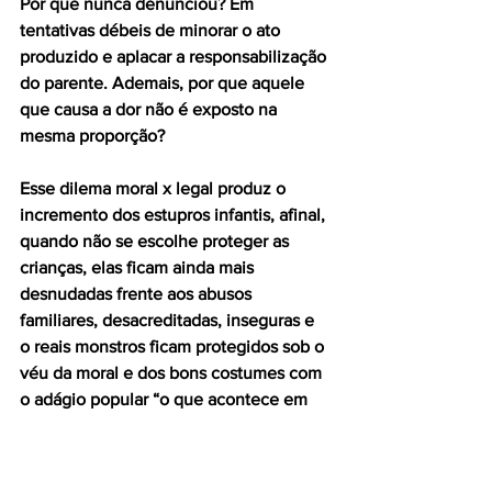
Por que nunca denunciou? Em 
tentativas débeis de minorar o ato 
produzido e aplacar a responsabilização 
do parente. Ademais, por que aquele 
que causa a dor não é exposto na 
mesma proporção?
Esse dilema moral x legal produz o 
incremento dos estupros infantis, afinal, 
quando não se escolhe proteger as 
crianças, elas ficam ainda mais 
desnudadas frente aos abusos 
familiares, desacreditadas, inseguras e 
o reais monstros ficam protegidos sob o 
véu da moral e dos bons costumes com 
o adágio popular “o que acontece em 
casa fica em casa”.
Não é o caminho, que sejam 
denunciados, independente do 